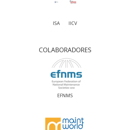
ISA
IICV
COLABORADORES
EFNMS