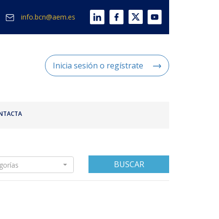
info.bcn@aem.es
Inicia sesión o regístrate
NTACTA
BUSCAR
gorías