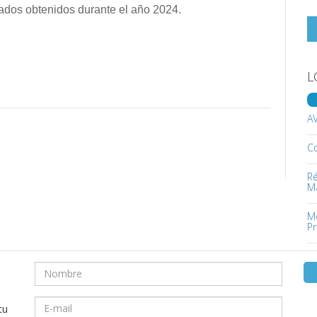
tados obtenidos durante el año 2024.
L
A
C
Ré
M
Mo
Pr
tu