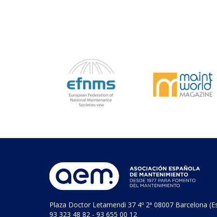
Plaza Doctor Letamendi 37 4º 2ª 08007 Barcelona (E
93 323 48 82 - 93 655 00 12