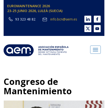
EUROMAINTENANCE 2026
23-25 JUNIO 2026, LULEÀ (SUECIA)
93 323 48 82
info.bcn@aem.es
Toggl
naviga
Congreso de
Mantenimiento