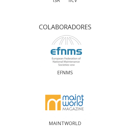
ISA
IICV
COLABORADORES
EFNMS
MAINTWORLD