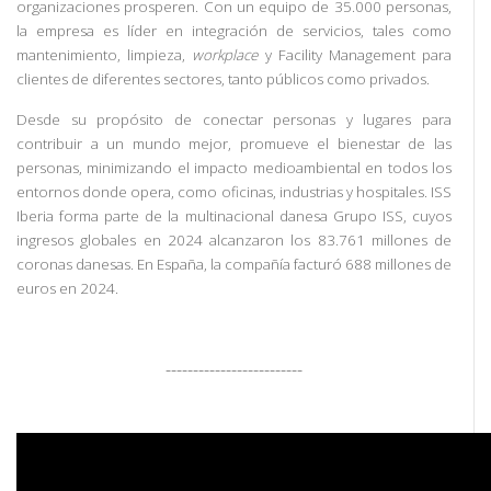
organizaciones prosperen. Con un equipo de 35.000 personas,
la empresa es líder en integración de servicios, tales como
mantenimiento, limpieza,
workplace
y Facility Management para
clientes de diferentes sectores, tanto públicos como privados.
Desde su propósito de conectar personas y lugares para
contribuir a un mundo mejor, promueve el bienestar de las
personas, minimizando el impacto medioambiental en todos los
entornos donde opera, como oficinas, industrias y hospitales. ISS
Iberia forma parte de la multinacional danesa Grupo ISS, cuyos
ingresos globales en 2024 alcanzaron los 83.761 millones de
coronas danesas. En España, la compañía facturó 688 millones de
euros en 2024.
-------------------------