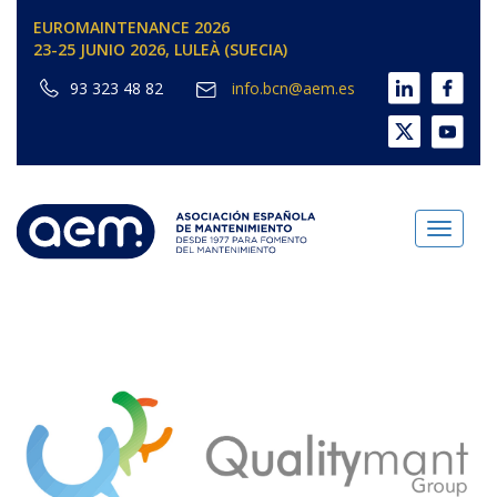
EUROMAINTENANCE 2026
23-25 JUNIO 2026, LULEÀ (SUECIA)
93 323 48 82
info.bcn@aem.es
Toggl
naviga