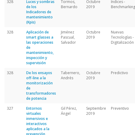
328
Luces y sombras
Tormos,
Octubre
Indices -
de los
Bernardo
2019
Benchmarkin
Indicadores de
mantenimiento
(Kpis)
328
Aplicación de
Jiménez
Octubre
Nuevas
smart glasses a
Pascual,
2019
Tecnologías -
las operaciones
Salvador
Digitalización
de
mantenimiento,
inspección y
supervisión
328
De los ensayos
Tabernero,
Octubre
Predictivo
off-line a la
Andrés
2019
monitorización
de
transformadores
de potencia
327
Entornos
Gil Pérez,
Septiembre
Preventivo
virtuales
Ángel
2019
inmersivos e
interactivos
aplicados a la
prevención