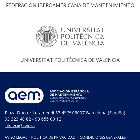
FEDERACIÓN IBEROAMERICANA DE MANTENIMIENTO
UNIVERSITAT POLITÈCNICA DE VALENCIA
Plaza Doctor Letamendi 37 4º 2ª 08007 Barcelona (España)
93 323 48 82 - 93 655 00 12
info.bcn@aem.es
AVISO LEGAL
·
POLITICA DE PRIVACIDAD
·
CONDICIONES GENERALES
·