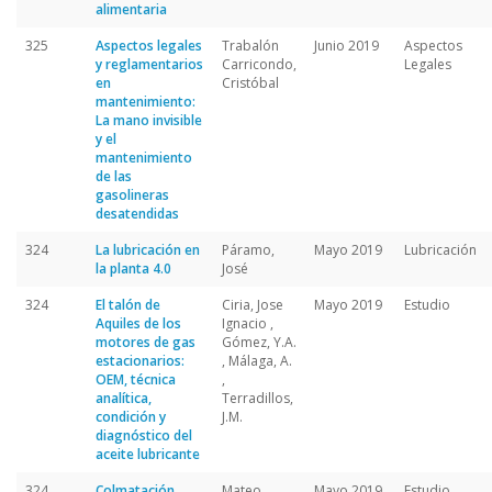
alimentaria
325
Aspectos legales
Trabalón
Junio 2019
Aspectos
y reglamentarios
Carricondo,
Legales
en
Cristóbal
mantenimiento:
La mano invisible
y el
mantenimiento
de las
gasolineras
desatendidas
324
La lubricación en
Páramo,
Mayo 2019
Lubricación
la planta 4.0
José
324
El talón de
Ciria, Jose
Mayo 2019
Estudio
Aquiles de los
Ignacio ,
motores de gas
Gómez, Y.A.
estacionarios:
, Málaga, A.
OEM, técnica
,
analítica,
Terradillos,
condición y
J.M.
diagnóstico del
aceite lubricante
324
Colmatación
Mateo
Mayo 2019
Estudio