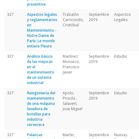
preventiva
327
Aspectos legales
Trabalón
Septiembre
Aspectos
y reglamentarios
Carricondo,
2019
Legales
en
Cristóbal
Mantenimiento -
Notre Dame de
París: Le monde
entiere Pleure
327
Análisis básico
Martínez
Septiembre
Estudio
de las mejoras
Monseco,
2019
en el
Francisco
mantenimiento
Javier
de un sistema
industrial
327
Reingeniería del
Apolo,
Septiembre
Estudio
mantenimiento
Priscila ,
2019
de una máquina
Salavert,
lavadora de
Jose Miguel
botellas para
industria
cervecera
327
Palancas
Martín,
Septiembre
Nuevas