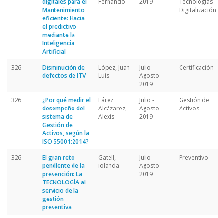
digitales para el
Fernando
2019
Tecnologías -
Mantenimiento
Digitalización
eficiente: Hacia
el predictivo
mediante la
Inteligencia
Artificial
326
Disminución de
López, Juan
Julio -
Certificación
defectos de ITV
Luis
Agosto
2019
326
¿Por qué medir el
Lárez
Julio -
Gestión de
desempeño del
Alcázarez,
Agosto
Activos
sistema de
Alexis
2019
Gestión de
Activos, según la
ISO 55001:2014?
326
El gran reto
Gatell,
Julio -
Preventivo
pendiente de la
Iolanda
Agosto
prevención: La
2019
TECNOLOGÍA al
servicio de la
gestión
preventiva