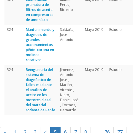
prematura de
Pérez,
filtros de aceite
Ricardo
en compresores
de amoníaco
324
Mantenimiento y
Saldaña,
Mayo 2019
Estudio
diagnosis de
José
grandes
Antonio
accionamientos
piñón-corona en
molinos
rotativos
324
Reingeniería del
Jiménez,
Mayo 2019
Estudio
sistema de
Antonio
diagnóstico de
José ,
fallos mediante
Macián,
el análisis de
Vicente ,
aceite en los
Nieto,
motores diesel
Daniel José
del material
, Tormos,
rodante de Renfe
Bernardo
«
1
2
3
4
5
6
7
8
...
76
77